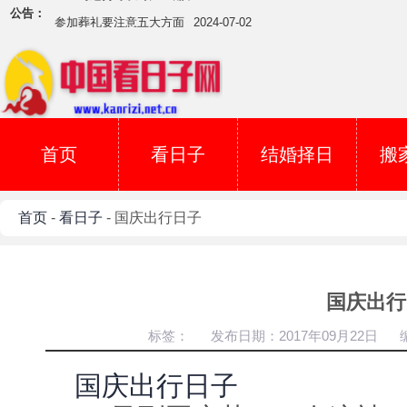
公告：
参加葬礼要注意五大方面
2024-07-02
吉日用事当天下雪怎么办？
2024-07-01
5月5日吉吗？
2017-05-04
犯煞日不可开庚 切记
2017-04-06
安祖坟用丁已日吉吗？
2017-03-29
首页
如何看葬山的日子？
看日子
2017-03-19
结婚择日
搬
择日子辟邪
2017-03-07
寅甲一方的好吉日子
2017-03-04
首页
-
看日子
- 国庆出行日子
下葬时雷声大作
2024-08-15
星座与运势可以对比一翻了
2024-07-20
参加葬礼要注意五大方面
2024-07-02
国庆出行
吉日用事当天下雪怎么办？
2024-07-01
标签：
发布日期：2017年09月22日
5月5日吉吗？
2017-05-04
犯煞日不可开庚 切记
2017-04-06
国庆出行日子
安祖坟用丁已日吉吗？
2017-03-29