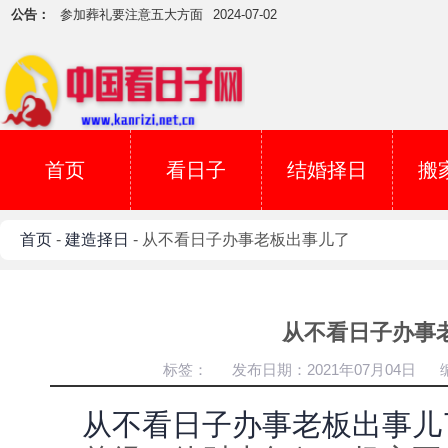
公告：
参加葬礼要注意五大方面
2024-07-02
吉日用事当天下雪怎么办？
2024-07-01
5月5日吉吗？
2017-05-04
犯煞日不可开庚 切记
2017-04-06
安祖坟用丁已日吉吗？
2017-03-29
如何看葬山的日子？
2017-03-19
首页
看日子
结婚择日
搬
择日子辟邪
2017-03-07
寅甲一方的好吉日子
2017-03-04
首页
-
建造择日
- 从不看日子办事老板出事儿了
下葬时雷声大作
2024-08-15
星座与运势可以对比一翻了
2024-07-20
参加葬礼要注意五大方面
2024-07-02
从不看日子办事
吉日用事当天下雪怎么办？
2024-07-01
标签：
发布日期：2021年07月04日
5月5日吉吗？
2017-05-04
犯煞日不可开庚 切记
2017-04-06
从不看日子办事老板出事儿
安祖坟用丁已日吉吗？
2017-03-29