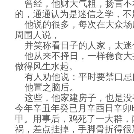
曾经，他财大气粗，扬言不
如何看葬山的日子？
2017-03-19
的，通通认为是迷信之学，不
择日子辟邪
2017-03-07
他说的很多，每次在大众场
寅甲一方的好吉日子
2017-03-04
周围人说，
并笑称看日子的人家，太迷
他从来不择日，一样稳食大
做得风生水起。
有人劝他说：平时要禁口忌
他置之脑后。
这些，他家建房子，也是没
今年辛丑年癸已月辛酉日辛卯
甲。用事后，鸡死了一大群，
祸，差点挂掉，手脚骨折得很