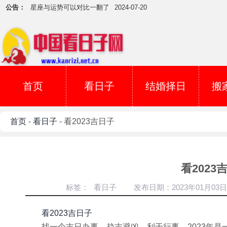
公告：
星座与运势可以对比一翻了
2024-07-20
参加葬礼要注意五大方面
2024-07-02
吉日用事当天下雪怎么办？
2024-07-01
5月5日吉吗？
2017-05-04
犯煞日不可开庚 切记
2017-04-06
安祖坟用丁已日吉吗？
2017-03-29
首页
看日子
结婚择日
搬
如何看葬山的日子？
2017-03-19
择日子辟邪
2017-03-07
首页
-
看日子
- 看2023吉日子
寅甲一方的好吉日子
2017-03-04
下葬时雷声大作
2024-08-15
星座与运势可以对比一翻了
2024-07-20
看2023
参加葬礼要注意五大方面
2024-07-02
标签：
看日子
发布日期：2023年01月03日
吉日用事当天下雪怎么办？
2024-07-01
5月5日吉吗？
2017-05-04
看2023吉日子
犯煞日不可开庚 切记
2017-04-06
找一个吉日办事，趋吉避凶，利于行事。2023年