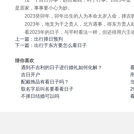
安祖坟用丁已日吉吗？
2017-03-29
是居家，事事要小心为妙。
如何看葬山的日子？
2017-03-19
2023癸卯年，卯年出生的人为本命太岁入命，择吉
择日子辟邪
2017-03-07
2023年，地支为干之贵人，北方遇事，得东方贵人
寅甲一方的好吉日子
看2023年的日子，与平时看法一样，但还得用六
2017-03-04
上一篇：出行择日预判
下一篇：出行于东方要怎么看日子
猜你喜欢
遇到不吉利的日子进行婚礼如何化解？
吉日开户
用
配戴饰品有看日子吗？
取名字后叫名要看看日子
不择日结婚可以吗