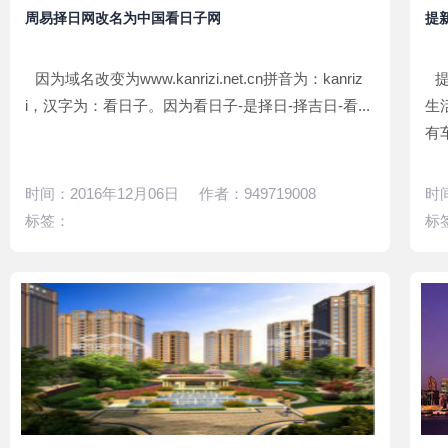
择日子辟邪
2017-03-07
周易择日网改名为中国看日子网
提
寅甲一方的好吉日子
2017-03-04
因为域名改变为www.kanrizi.net.cn拼音为：kanriz
i，汉字为：看日子。因为看日子-是择日-择吉日-看...
生
有
时间：2016年12月06日 作者：949719008
时间
标签：
标