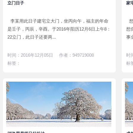
立门日子
家
李某用此日子建宅立大门，坐丙向午，福主的年命
是壬子，丙辰，辛酉。于2016年阳历12月6日上午8：
想
22立门，此日子还要两...
事
时间：2016年12月05日 作者：949719008
时间
标签：
标