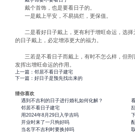
如何看葬山的日子？
2017-03-19
戴个首饰，也是要看日子的。
择日子辟邪
2017-03-07
一是戴上平安，不易搞烂，更保值。
寅甲一方的好吉日子
2017-03-04
二是看好日子戴上，更有利于增旺命运，选择
的日子戴上，必定增添更大的福力。
三若是不看日子而戴上，有时不怎么样，但刑
发挥出增旺命运的作用。
上一篇：邻居不看日子建宅
下一篇：好日子是预先找出来的
猜你喜欢
遇到不吉利的日子进行婚礼如何化解？
邻居不看日子建宅
用2024年8月29日入学吉吗
开业时来了一只狗好吗
当名字不吉利时要换掉吗