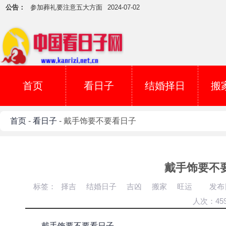
公告：
参加葬礼要注意五大方面
2024-07-02
吉日用事当天下雪怎么办？
2024-07-01
5月5日吉吗？
2017-05-04
犯煞日不可开庚 切记
2017-04-06
安祖坟用丁已日吉吗？
2017-03-29
如何看葬山的日子？
2017-03-19
首页
看日子
结婚择日
搬
择日子辟邪
2017-03-07
寅甲一方的好吉日子
2017-03-04
首页
-
看日子
- 戴手饰要不要看日子
下葬时雷声大作
2024-08-15
星座与运势可以对比一翻了
2024-07-20
参加葬礼要注意五大方面
2024-07-02
戴手饰要不
吉日用事当天下雪怎么办？
2024-07-01
标签：
择吉
结婚日子
吉凶
搬家
旺运
发布
5月5日吉吗？
2017-05-04
人次：459
犯煞日不可开庚 切记
2017-04-06
安祖坟用丁已日吉吗？
2017-03-29
戴手饰要不要看日子