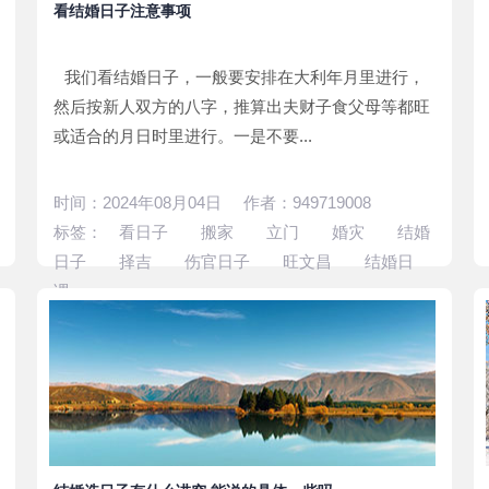
看结婚日子注意事项
我们看结婚日子，一般要安排在大利年月里进行，
然后按新人双方的八字，推算出夫财子食父母等都旺
或适合的月日时里进行。一是不要...
时间：2024年08月04日 作者：949719008
标签：
看日子
搬家
立门
婚灾
结婚
日子
择吉
伤官日子
旺文昌
结婚日
课