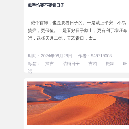
安祖坟用丁已日吉吗？
2017-03-29
戴手饰要不要看日子
如何看葬山的日子？
2017-03-19
择日子辟邪
2017-03-07
戴个首饰，也是要看日子的。一是戴上平安，不易
搞烂，更保值。二是看好日子戴上，更有利于增旺命
寅甲一方的好吉日子
2017-03-04
运，选择天月二德，天乙贵日，太...
时间：2024年08月28日 作者：949719008
标签：
择吉
结婚日子
吉凶
搬家
旺
运