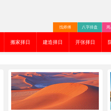
找师傅
八字排盘
周
搬家择日
建造择日
开张择日