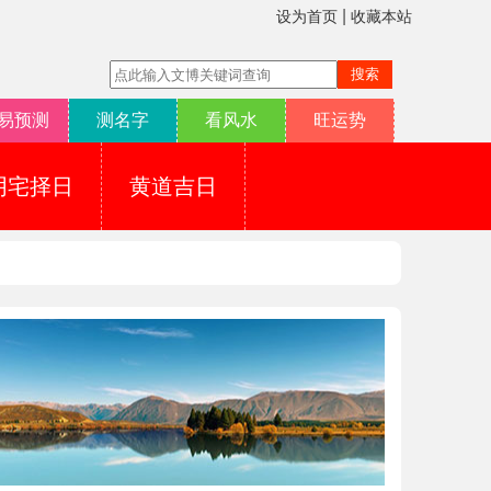
|
设为首页
收藏本站
易预测
测名字
看风水
旺运势
阴宅择日
黄道吉日