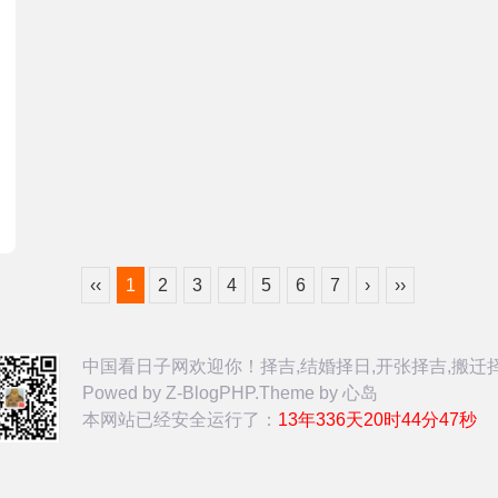
‹‹
1
2
3
4
5
6
7
›
››
中国看日子网欢迎你！择吉,结婚择日,开张择吉,搬迁
Powed by
Z-BlogPHP
.Theme by
心岛
本网站已经安全运行了：
13年336天20时44分48秒