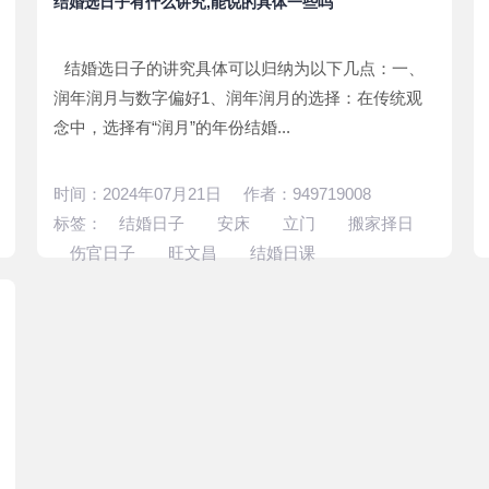
结婚选日子有什么讲究,能说的具体一些吗
结婚选日子的讲究具体可以归纳为以下几点：一、
润年润月与数字偏好1、润年润月的选择：在传统观
念中，选择有“润月”的年份结婚...
时间：2024年07月21日 作者：949719008
标签：
结婚日子
安床
立门
搬家择日
伤官日子
旺文昌
结婚日课